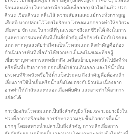
มักจะรวมถึงอุณหภูมิร่างกายสูง (ปกติจะสูงกว่า 40°C) ผิวหนัง
ร้อนและแห้ง (ในบางกรณีอาจมีเหงื่อออก) หัวใจเต้นเร็ว ปวด
ศีรษะ เวียนศีรษะ คลื่นไส้ ความสับสนและแม้กระทั่งการสูญ
เสียสติ หากปล่อยไว้โดยไม่รักษา โรคลมแดดอาจทำให้อวัยวะ
เสียหาย ชัก และในกรณีที่รุนแรงอาจถึงแก่ชีวิตได้ ดังนั้นการ
ดูแลทางการแพทย์ทันทีเป็นสิ่งสำคัญเมื่อต้องรับมือกับโรคลม
แดด หากคุณสงสัยว่ามีคนเป็นโรคลมแดด สิ่งสำคัญคือต้อง
ดำเนินการทันทีเพื่อทำให้พวกเขาเย็นลงในขณะที่รอผู้
เชี่ยวชาญทางการแพทย์มาถึง เคลื่อนย้ายบุคคลนั้นไปยังที่ร่ม
หรือพื้นที่ปรับอากาศ ถอดเสื้อผ้าส่วนเกินออก และใช้น้ำเย็น
ประคบที่ผิวหนังหรือใช้น้ำแข็งประคบ สิ่งสำคัญคือต้องหลีก
เลี่ยงการใช้น้ำเย็นหรือน้ำแข็งโดยตรงกับผิวหนัง เนื่องจาก
อาจทำให้ตัวสั่นและหลอดเลือดตีบตัน และอาจทำให้อาการ
แย่ลงได้
การป้องกันโรคลมแดดเป็นสิ่งสำคัญยิ่ง โดยเฉพาะอย่างยิ่งใน
ช่วงที่อากาศร้อนจัด การรักษาความชุ่มชื้นด้วยการดื่มน้ำ
มากๆ โดยเฉพาะน้ำเปล่าเป็นสิ่งสำคัญ การหลีกเลี่ยงการ
สัมผัสกับอุณหภูมิสูงเป็นเวลานาน โดยเฉพาะอย่างยิ่งในช่วงที่