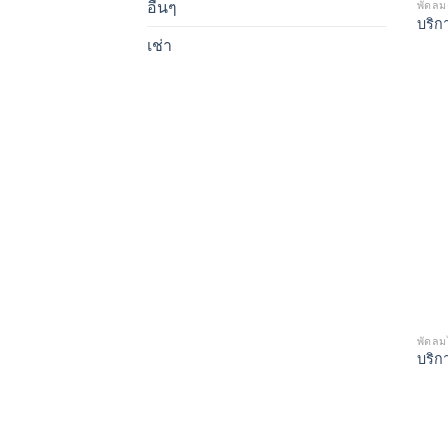
อื่นๆ
พัดลมต
บริกา
เช่า
พัดลม
บริก