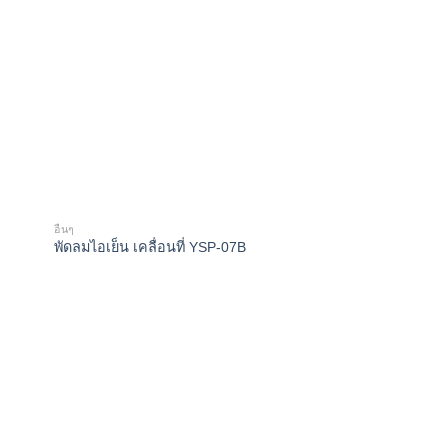
อื่นๆ
พัดลมไอเย็น เคลื่อนที่ YSP-07B